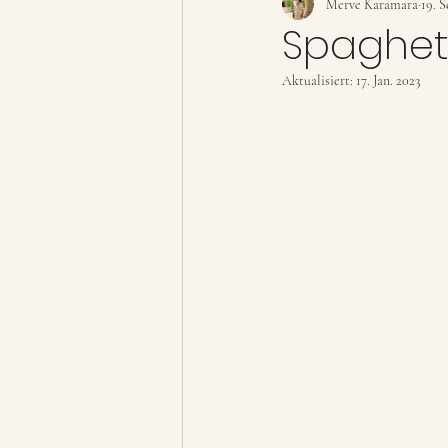
Dessert
Snacks
Merve Karamara
Geträ
19. S
Spaghett
Aktualisiert:
17. Jan. 2023