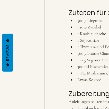
Zutaten für 
500 g Linguine
1 rote Zwiebel
1 Knoblauchzehe
1 Sojacuisine 
1 Thymian- und Pe
REVIEWS
500 g braune Cha
120 g Veganer Kräu
300 ml Kochendes 
1 TL: Muskatnuss,
Etwas Kokosöl
Zubereitung
Anleitungen sollten im
Knoblauch und Zwi