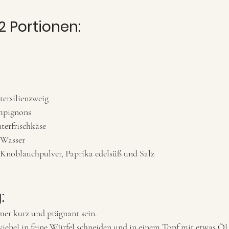
2 Portionen:
tersilienzweig
mpignons 
terfrischkäse
Wasser 
 Knoblauchpulver, Paprika edelsüß und Salz 
:
mer kurz und prägnant sein.
ebel in feine Würfel schneiden und in einem Topf mit etwas Öl