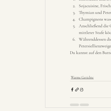
Sojacuisine, Frisc
Thymian und Peter
Champignons wasch
Anschließend die 
mittlerer Stufe köc
Währenddessen die
Petersiellienzweige
Du kannst auf den Butto
Warme Gerichte