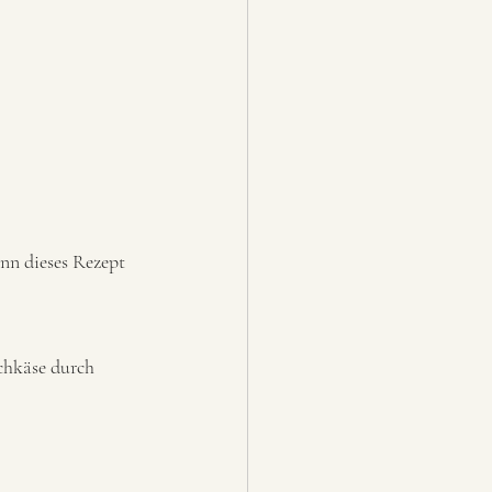
nn dieses Rezept 
chkäse durch 