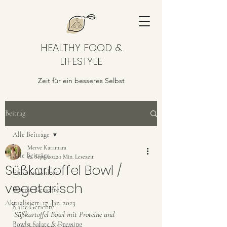
HEALTHY FOOD &
LIFESTYLE
Zeit für ein besseres Selbst
Beitrag
Alle Beiträge
Merve Karamara
Alle Beiträge
12. Sept. 2022
1 Min. Lesezeit
Süßkartoffel Bowl /
Frühstücksideen
vegetarisch
Warme Gerichte
Aktualisiert:
17. Jan. 2023
Kalte Gerichte
Süßkartoffel Bowl mit Proteine und 
Bowls, Salate & Dressing
verschiedenem Gemüse 