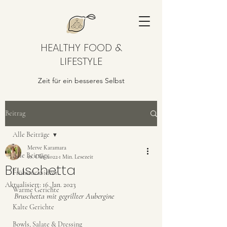
HEALTHY FOOD &
LIFESTYLE
Zeit für ein besseres Selbst
Beitrag
Alle Beiträge
Merve Karamara
Alle Beiträge
10. Okt. 2022
1 Min. Lesezeit
Bruschetta
Frühstücksideen
Aktualisiert:
16. Jan. 2023
Warme Gerichte
Bruschetta mit gegrillter Aubergine
Kalte Gerichte
Bowls, Salate & Dressing