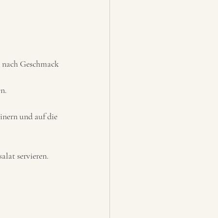
üß nach Geschmack 
n.
inern und auf die 
alat servieren.