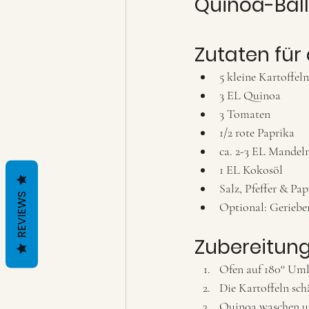
Quinoa-Bäl
Zutaten für 
5 kleine Kartoffeln
3 EL Quinoa 
3 Tomaten
1/2 rote Paprika 
ca. 2-3 EL Mandelm
1 EL Kokosöl 
Salz, Pfeffer & Pap
REVIEWS
Optional: Geriebe
Zubereitung
Ofen auf 180° Uml
Die Kartoffeln sch
Quinoa waschen un