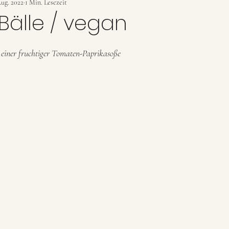
nke
Aug. 2022
1 Min. Lesezeit
Beilagen
Dips & Cremes
älle / vegan
einer fruchtiger Tomaten-Paprikasoße 