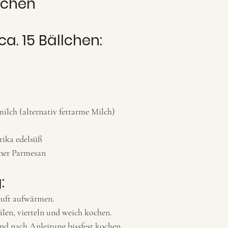
lchen
ca. 15 Bällchen: 
ilch (alternativ fettarme Milch)
rika edelsüß 
ner Parmesan 
:
uft aufwärmen.
älen, vierteln und weich kochen. 
d nach Anleitung bissfest kochen. 