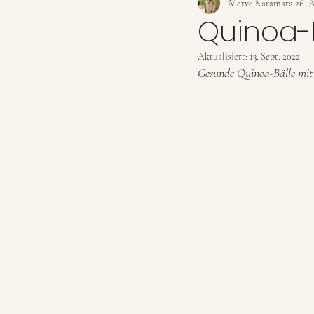
Dessert
Snacks
Merve Karamara
Geträ
26. 
Quinoa-B
Aktualisiert:
13. Sept. 2022
Gesunde Quinoa-Bälle mit 