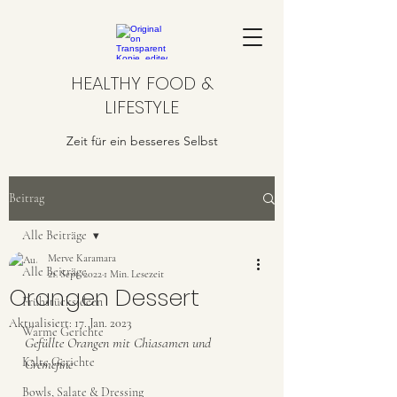
HEALTHY FOOD &
LIFESTYLE
Zeit für ein besseres Selbst
Beitrag
Alle Beiträge
Merve Karamara
Alle Beiträge
21. Sept. 2022
1 Min. Lesezeit
Orangen Dessert
Frühstücksideen
Aktualisiert:
17. Jan. 2023
Warme Gerichte
Gefüllte Orangen mit Chiasamen und 
Kalte Gerichte
Cremefine 
Bowls, Salate & Dressing